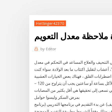
Hettinger42370
 ملاحظة معدل التعويم
by
Editor
في التنحيف والعلاج المساعد في التحكم في معدل
، أعشاب لتقليل اكتئاب ما بعد الولادة. سواء كنت
 اضطرابات القلق ، فهناك بعض الخيارات العشبية
والغذائية التي يمكن أن تساعدك. ثالثاً: معدل السكر بعد الأكل بساعة أو ساعتين يجب أن يتراوح من 120 –
التي نسعى إلى تحقيقها هي أقل بكثير من المصابات
بمرض السكر وليسوا حوامل
ف) عن بدء التقديم في برنامجها التدريبي (برنامج
بكالوريوس فما فوق، وذلك وفقاً للشروط وطريقة التقديم الموضحة