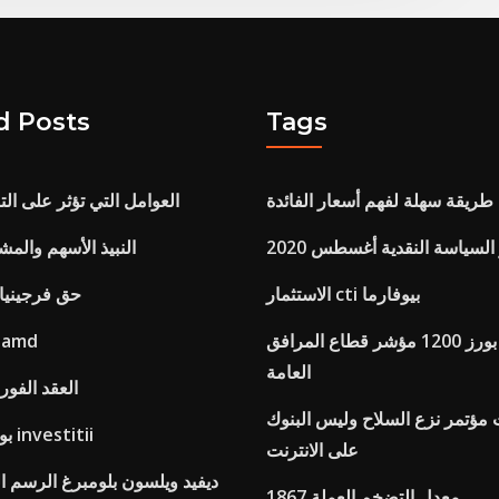
d Posts
Tags
طريقة سهلة لفهم أسعار الفائدة
العوامل التي تؤثر على الت
السياسة النقدية أغسطس 2020
النبيذ الأسهم والم
الاستثمار cti بيوفارما
حق فرجينيا 
ستاندرد اند بورز 1200 مؤشر قطاع المرافق
أخبار الاستثمار md
العامة
العقد الفور
مؤتمر نزع السلاح وليس البنوك
بورصة أوروبا دي investitii
على الانترنت
ديفيد ويلسون بلومبرغ الرسم ال
1867 معدل التضخم العملة