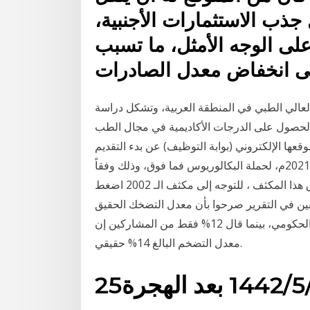
ذب الاستثمارات الأجنبية،
 على الوجه الأمثل، ما تسبب
ى انخفاض معدل الصادرات
لعالي الطبي في المنطقة العربية، وتشكل دراسة
لحصول على الدرجات الأكاديمية في مجال الطب
عها الإلكتروني (بوابة التوظيف) عن بدء التقديم
في برنامجها التدريبي (برنامج المهنيين الشباب) لعام 2021م، لحملة البكالوريوس فما فوق، وذلك وفقاً
للشروط وطريقة التقديم الموضحة أدناه. ملاحظة : تم اغلاق هذا المكثف ، للتوجه إلى مكثف الـ 2002 اضغط
لتغير وتم ملاحظة أن 80% من الناخبين في التقرير صرحوا بأن معدل التضخك الحقيق
أعلى من رقم 14% المعلن من قبل معهد الإحصاء التركي الحكومي، بينما قال 12% فقط من المشاركين إن
معدل التضخم البالغ 14% حقيقي.
1 بعد الهجرة