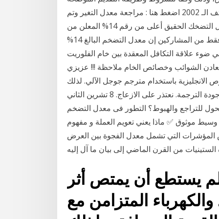
أدناه. ملاحظة : تم اغلاق هذا المكثف ، للتوجه إلى مكثف الـ 2002 اضغط هنا : مراجعة معدل التغير وتم
ملاحظة أن 80% من الناخبين في التقرير صرحوا بأن معدل التضخك الحقيق أعلى من رقم 14% المعلن من
قبل معهد الإحصاء التركي الحكومي، بينما قال 12% فقط من المشاركين إن معدل التضخم البالغ 14%
ي ضوء علاقة التكافل المعقدة بين خام الفلوريت
 معادن الشوائب وخصائص الخام ملاحظة !!! عزيزي
 الانجليزية باستخدام مترجم جوجل الآلي. لذلك
قد تجد بعض الأخطاء اللغوية، ونحن نعمل على تحسين جودة الترجمة. نعتذر على الازعاج. 8 تشرين الثاني
ة عام ثم تحول للتراجع والهبوط؟ التطور فى معدل التضخم
سنوى على مدار الفترة من سبتمبر 2017- سبتمبر 2018 وسيط موثوق ✅ ماذا يعني تعويم العملة و مفهوم
ض المؤشرات التي تشمل معدل الفجوة بين العرض
الستينيات من القرن الماضي إلى بيان ما آل إليه
 لم يستطع أن يمتص أثر
 والكهرباء المتزامن مع