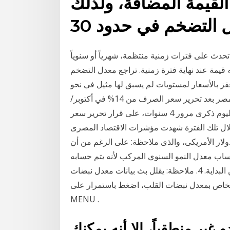
القيمة المضافة، ولذلك
 تحدث على فترات زمنية منتظمة، شهرياً أو سنوياً
قيمة عند نهاية فترة زمنية. تراجع معدل التضخم
فز بالأسعار لمستويات لم يسبق لها مثيل في نحو
ثلاثة عقود | مصراوى وقفز معدل التضخم السنوي في مصر بعد تحرير سعر الصرف من 14% في أكتوبر/
تشرين الأول 2016، إلى 20.2% في الشهر التالي له. يوافق اليوم ذكرى مرور 4 سنوات، على قرار تحرير سعر
ه "التعويم" والذى تم فى 3 نوفمبر 2016، وخلال تلك الفترة شهدت مؤشرات الاقتصاد المصرى
دولار الأمريكى، والذى ملاحظة: على الرغم من أن
درجة ، إلا أننا سنأخذ في الاعتبار 4 أثناء حساب معدل النمو السنوي المركب لأنه يتم حسابه
من نهاية السنة الأولى إلى نهاية العام الماضي وليس من البداية. 4. ملاحظة: يقلل بث بيانات معدل نبضات
الخاص بمعدل نبضات القلب، اضغط باستمرار على
MENU .
 غير منطقياً، إلا أنه يمكنك