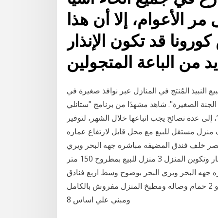
مر الأعوام، إلا أن هذا
كورونا قد تكون الإنذار
يع النبيذ المُنتج في المنازل عبر نوافذ صغيرة في
 الجنة الصغيرة". شاهد مشهدًا من برنامج "ستانلي
إلى عدة نصائح يجب اتباعها خلال الشهر، لتوفير
 منزل مستقل للبيع مع محل قابل لارتفاع عماره
 بشارع القصر خلف فندق المضيفه مباشره جهه البحر ويري
البحر بوضوح وسط ثلاث فنادق مشهوره ويوجد محل بالعقار وتكوين المنزل 3 منزل للبيع بمطروح 150 متر
 جهه البحر ويري البحر بوضوح وسط اربع فنادق
مشهوره ويوجد محل بالعقار وتكوين المنزل 3 غرف نوم و 2 حمام وصاله ومطبخ المنزل مفروش بالكامل
ومبني علي اساس 8