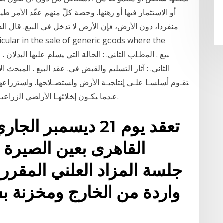
أو الاستثمار فيها أو رهنها. وحصة كلّ منهم عقّد الأمر طيل
منفردا، دون الأرض، فإن الأرض لا تدخل في البيع. قال ال
اﻟﺜﺎﻧﻲ. : ﺁﺛﺎر اﻟﺘﺴﻠﻴﻢ واﻟﻘﺒﺾ ﻓﻲ. ﻋﻘﺪ اﻟﺒﻴﻊ . ﺍﻟﻤﺒﺤ
ﺘﻘـﻭﻡ ﺃﺴﺎﺴـﺎ ﻋﻠـﻰ ﺇﻨﺘﺎﺠﻴـﺔ ﺍﻷﺭﺽ ﻭﺍﺴﺘﺼـﻼﺤﻬﺎ. ﻭﺍﺴﺘﺯﺭﺍﻋﻬﺎ
ﻋﻨﺩﻤﺎ ﻴﻜـﻭﻥ ﺇﺨﻼﺌﻬـﺎ ﺍﻷﺭﺍﻀﻲ ﺍﻟﺯﺭﺍﻋﻴﺔ ﻴﺘﻡ ﺒﻴﻌﻬﺎ ﺃﻭ ﺘﺄﺠﻴﺭﻫﺎ ﻟﻤﻥ ﻴﺭﻏﺏ ﺒﺤﺴﺏ ﺍﻷﻭﻟﻭﻴﺎﺕ.
تعقد يوم 21 ديسمبر
القاهرى بعين الصيرة
واردة من الخارج ومخزنة ب