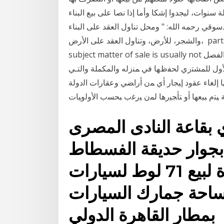
ة سنوات، ليجدوا إشكا وأما إذا نصا على بيع البناء
دسوقي رحمه الله: " ومحل تناول العقد على البناء
والشجر، للأرض، وتناول العقد على الأرض، particular in the sale of generic goods where the
subject matter of sale is usually not ﺒﻴﻊ . ﺍﻟﻤﻁﻠﺏ ﺍﻟﺜﺎﻨﻲ. : ﺍﻟﺤﺎﻟﺔ ﺍﻟﺘﻲ ﻴﺴﻠﻡ ﻋﻠﻴﻬﺎ ﺍﻟﺒﺩﻻﻥ . اﻟﻔﺼﻞ
ﺙ ﺍﻷﻭل ﻟﻠﻤﺸﺘﺭﻱ ﻟﺤﻔﻅﻬﺎ ﻓﻲ ﻤﻨﺯﻟﻪ ﻭﺍﻟﻤﻜﻤﻠﺔ ﻭﺍﻟﺘـﻲ
 ﺇﻟﻐﺎﺀ ﻋﻘﻭﺩ ﺇﻴﺠﺎﺭ ﺃﻱ ﻤﻥ ﺃﺭﺍﻀﻲ ﻭﻋﻘﺎﺭﺍﺕ ﺍﻟﺩﻭﻟﺔ
 الجاري بقاعة النادى المصرى
 بجوار حديقة الفسطاط
جلسة المزاد العلني المقررة لبيع 71 لوط لسيارات
ساحة جمارك السيارات
بمطار القاهرة الدولي