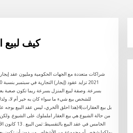
كيف لبيع 
بسرعة. وصفة لبيع المنزل بسرعة ربما تكون صعبة بع
للشخص بيع شيء ما سواء كان به خير أم لا، ولذل
من حالة الشيوع هي بيع العقار اململوك على الشيوع. ولكن بيع 
يملكها شخص أو مجموعة من الأشخاص من دون أن تكون بعض أص