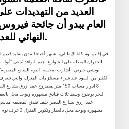
العديد من التهديدات على 
العام يبدو أن جائحة فيروس 
النهائي للعديد من الباعة المتجولين.
في إقليم توسكانا الإيطالي، تشتهر أحياء المدن بتقليد قديم لب
الجدران المطلة على الشوارع.. هذه النوافذ تُدعى "أبواب
توتشي خبرني - أشارت صحيفة “اليوم السابع المصرية”، 
الكثير من النقود عند شراء مستلزمات المنزل، والتي نتعرف
8 ادوار مساحه 150 متر بمطروح عقد ازرق
عقد ازرق بشارع القصر خلف فندق المضيفه مباشره