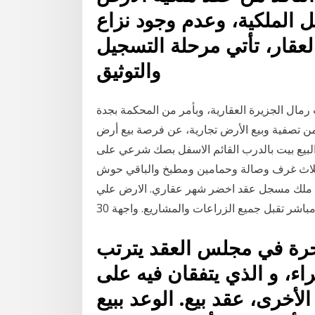
ل الملكية، وعدم وجود نزاع
العقار، تأتي مرحلة التسجيل
والتوثيق
رة 1‏‏/6‏‏/1442 بعد الهجرة أعلنت رمال الجزيرة العقارية، وبأمر من المحكمة بجدة
(4041304074) وبتاريخ 5/ 7 / 1441 المتضمن تصفية وبيع الأرض تجارية، عن فرصة بيع أرض
و البيع بيت بالدرب القائم الاسفل بصك شرعي على
ساحة الارض 742 م مكون من ثلاث غرف وصالة وحمامين ومطبخ والباقي حوش
 138027232 قطعه ارض زراعيه 5 فدان ملك مسجل عقد اخضر شهر عقاري. الارض علي
اشر تقبل جميع الزراعات والمشاريع. واجهة 30
ة حرة في مجلس العقد يترتب
اء، و الذي يتفقان فيه على
لأخرى، عقد بيع. الوعد ببيع