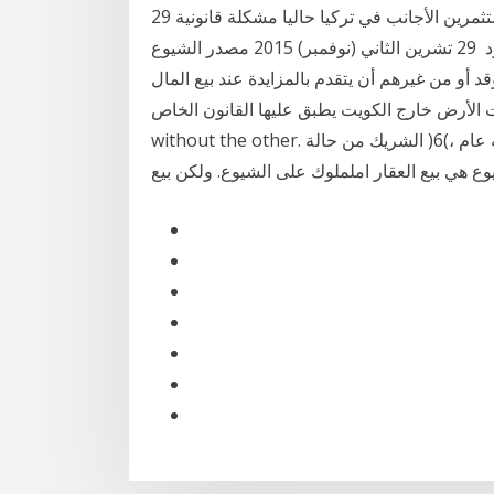
29 أيلول (سبتمبر) 2019 غالبا ما يحمل إلينا عملاؤنا من المستثمرين الأجانب في تركيا حاليا مشكلة قانونية
تتمثل في عقد مبدئي غير صالح لبيع العقارات، ضمن "العقود 29 تشرين الثاني (نوفمبر) 2015 مصدر الشيوع
د أو من غيرهم أن يتقدم بالمزايدة عند بيع المال
رض خارج الكويت يطبق عليها القانون الخاص Alamadua
without the other. بل بيع العقارات)4(هذا احلق األخري، ليس عقد البيع بوجه عام ،)6( الشريك من حالة