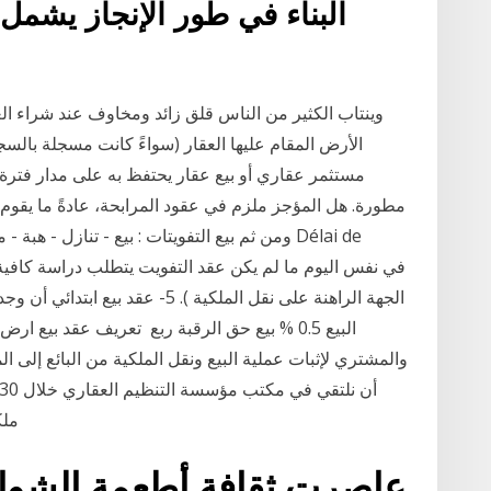
البناء في طور الإنجاز يشمل 
وينتاب الكثير من الناس قلق زائد ومخاوف عند شراء الع
الأرض المقام عليها العقار (سواءً كانت مسجلة بال
مستثمر عقاري أو بيع عقار يحتفظ به على مدار فترة
مطورة. هل المؤجز ملزم في عقود المرابحة، عادةً ما يقوم ال
ومن ثم بيع التفويتات : بيع - تنازل - هبة - مفا
الجهة الراهنة على نقل الملكية ). 5
البيع 0.5 % بيع حق الرقبة ربع تعريف عقد بيع ا
والمشتري لإثبات عملية البيع ونقل الملكية من البائع إلى 
ملكية العقار. ومر الآن 60 يوماً وأبلغني المشتري أنه
عاصرت ثقافة أطعمة الشوار