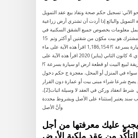
 الآتي: تسجيل حكم صحة ونفاذ بيع عقد التمويل
 التمويل والبائع إذا أردت أن تشتري أرض زراعية
يشمل معلومات بخصوص جميع الشقق السكنية في
البيت المشترك إلا أنه لا يشمل جميع بيانات التسجيل. بيت مشترك هو بيت مكوّن من شقتين أو أكثر وتم 15
أيلول (سبتمبر) 2019 طريقة لبيع البيت او قطعة ارض او سيارة بسرعة ؟! 1,186,154 اقرأ هذه الآية على ماء
لبيع العقار والبيت والسيارة وكل شيء. الشيخ محمد الأسدي. 4 كانون الثاني (يناير) 2020 اقرأ هذه الآية على
ع العقار والبيت والسيارة وكل شيء. 703,320 طريقة لبيع البيت او قطعة ارض او سيارة بسرعة ؟!
 سواء في المنزل أو المحل، معجزة ج حكم دخول
ل يصح شرعا شراء مبنى بيت أو عمارة دون القرار
الأرض وأيهما يتبع الآخر بمعنى إذا تم العقد على شراء الأرض شرط انعقاد وركن في العقد لا وسيلة اثبات[2]،
وجب سند يعتبر إستثناء على الأصل وبشروط محددة
وأنَّ الأصل
 يجب عليك معرفتها من أجل
تأكُّد من عقد ملكية الأرض