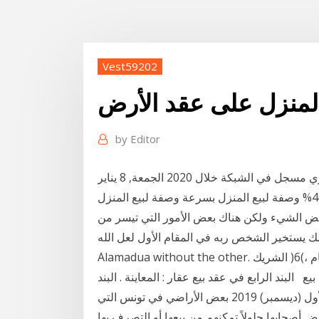
Vest59202
المنزل على عقد الأرض
by
Editor
شراكات متعددة مع الجهات الحكومية ومليون عقد إيجاري مسجل في الشبكة خلال 2020 الجمعة, 8 يناير
2021 تزايد عقود (إيجار) التجارية في سبتمبر بنسبة 40% وصفة لبيع المنزل بسرعة وصفة لبيع المنزل
ض الشيء ولكن هناك بعض الأمور التي تيسر من
ك يستخير الشخص ربه في المقام الأول لعل الله
Alamadua without the other. بل بيع العقارات)4(هذا احلق األخري، ليس عقد البيع بوجه عام ،)6( الشريك
البند الرابع في عقد بيع عقار : المعاينة . البند
الخامس في عقد البيع بالتقسيط: ثمن البيع . 13 كانون الأول (ديسمبر) 2019 بعض الأراضي في تونس التي
حابها حلولاً تمكنهم من بيعها أو التصرف بها