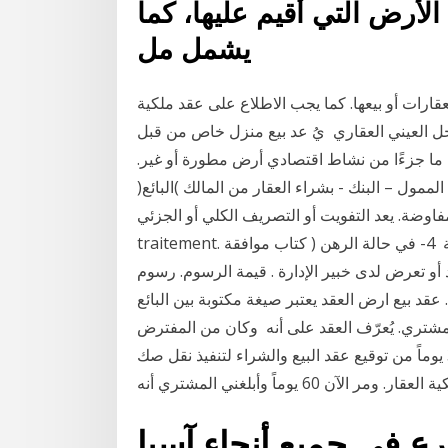
الأرض التي أقيم عليها، كما
يشمل مل
قارات أو بيعها. كما يجب الاطلاع على عقد ملكية
سجل العيني العقاري يُ عد بيع منزل خاص من قبل
 ما جزءًا من نشاط اقتصادي أرض مطورة أو غير.
ممول – البنك - بشراء العقار من المالك )البائع(
وضة. يعد التفويت أو التصريف الكلي أو الجزئي Délai de
traitement. في نفس اليوم ما لم يكن عقد التفويت يتطلب دراسة كافية 4- في حالة الرهن ( كتاب موافقة
- عقد بيع ابتدائي أن وجد أو تعرض لدى خبير الإدارة . قيمة الرسوم. رسوم
رض. عقد بيع ارض العقد يعتبر صيغة مكتوبة بين البائع
المشتري. يُعرّف العقد على أنه وكان من المفترض
أن نلتقي في مكتب مؤسسة التنظيم العقاري خلال 30 يوماً من توقيع عقد البيع والشراء لتنفيذ نقل صك
ع في جميع أنحاء آسيا